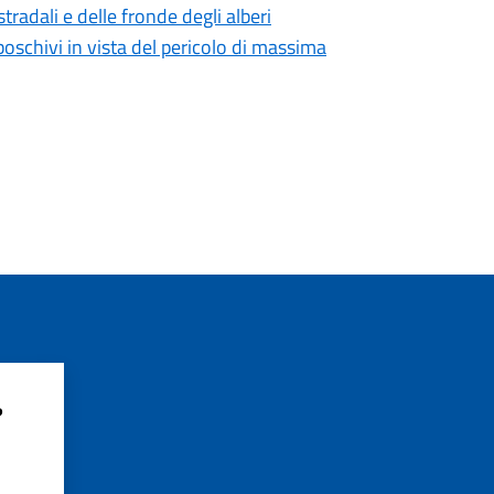
tradali e delle fronde degli alberi
boschivi in vista del pericolo di massima
?