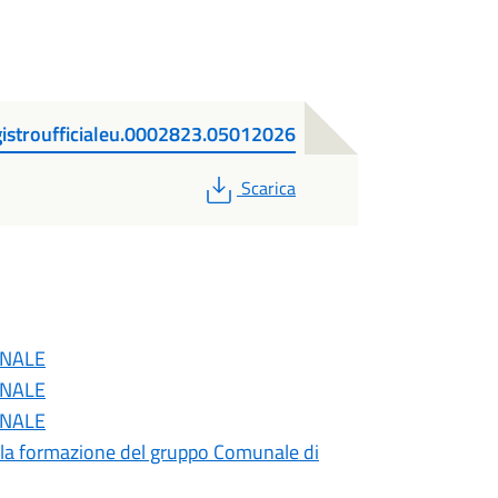
stroufficialeu.0002823.05012026
PDF
Scarica
ONALE
ONALE
ONALE
 alla formazione del gruppo Comunale di