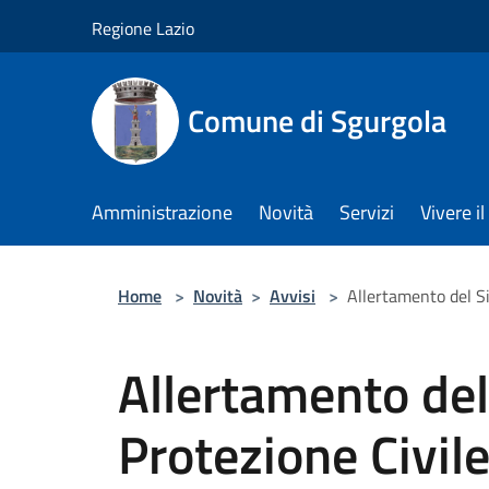
Salta al contenuto principale
Regione Lazio
Comune di Sgurgola
Amministrazione
Novità
Servizi
Vivere 
Home
>
Novità
>
Avvisi
>
Allertamento del S
Allertamento del
Protezione Civil