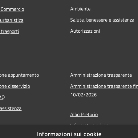
Ambiente
e Commercio
Salute, benessere e assistenza
 urbanistica
Autorizzazioni
 trasporti
ione appuntamento
Amministrazione trasparente
one disservizio
Amministrazione trasparente fin
10/02/2026
FAQ
 assistenza
Albo Pretorio
Informativa privacy
Informazioni sui cookie
Note legali