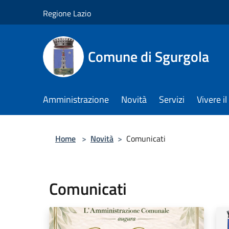
Salta al contenuto principale
Regione Lazio
Comune di Sgurgola
Amministrazione
Novità
Servizi
Vivere 
Home
>
Novità
>
Comunicati
Comunicati