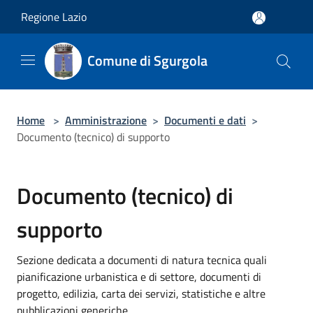
Salta al contenuto principale
Regione Lazio
Comune di Sgurgola
Home
>
Amministrazione
>
Documenti e dati
>
Documento (tecnico) di supporto
Documento (tecnico) di
supporto
Sezione dedicata a documenti di natura tecnica quali
pianificazione urbanistica e di settore, documenti di
progetto, edilizia, carta dei servizi, statistiche e altre
pubblicazioni generiche